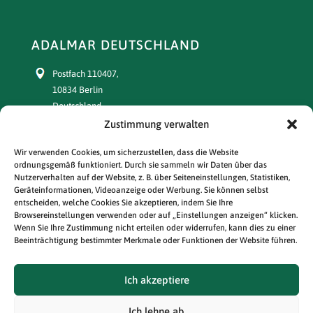
ADALMAR DEUTSCHLAND
Postfach 110407,
10834 Berlin
Deutschland
Zustimmung verwalten
+49 30 77391863
Wir verwenden Cookies, um sicherzustellen, dass die Website
ordnungsgemäß funktioniert. Durch sie sammeln wir Daten über das
Abonnement:
Nutzerverhalten auf der Website, z. B. über Seiteneinstellungen, Statistiken,
+49 30 77391864
Geräteinformationen, Videoanzeige oder Werbung. Sie können selbst
entscheiden, welche Cookies Sie akzeptieren, indem Sie Ihre
E-mail:
Browsereinstellungen verwenden oder auf „Einstellungen anzeigen“ klicken.
adalmar@prasa-polska.com
Wenn Sie Ihre Zustimmung nicht erteilen oder widerrufen, kann dies zu einer
Beeinträchtigung bestimmter Merkmale oder Funktionen der Website führen.
Abonnement:
prenumerata@prasa-polska.com
Ich akzeptiere
Ich lehne ab