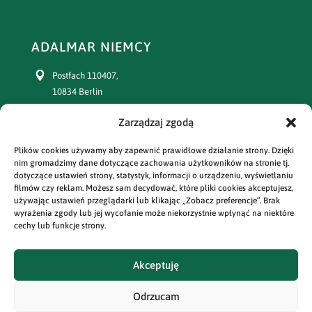
ADALMAR NIEMCY
Postfach 110407,
10834 Berlin
+49 30 77391863
Zarządzaj zgodą
Plików cookies używamy aby zapewnić prawidłowe działanie strony. Dzięki
prenumerata:
nim gromadzimy dane dotyczące zachowania użytkowników na stronie tj.
+49 30 77391864
dotyczące ustawień strony, statystyk, informacji o urządzeniu, wyświetlaniu
filmów czy reklam. Możesz sam decydować, które pliki cookies akceptujesz,
e-mail:
używając ustawień przeglądarki lub klikając „Zobacz preferencje”. Brak
adalmar@prasa-polska.com
wyrażenia zgody lub jej wycofanie może niekorzystnie wpłynąć na niektóre
cechy lub funkcje strony.
prenumerata:
prenumerata@prasa-polska.com
Akceptuję
Odrzucam