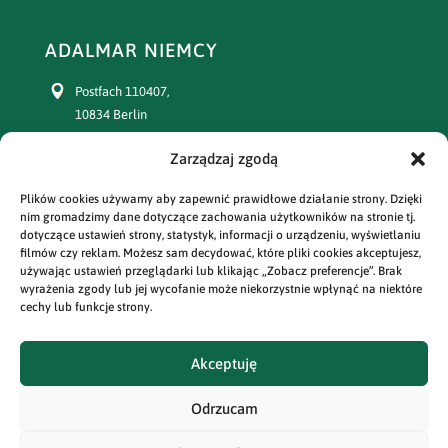
ADALMAR NIEMCY
Postfach 110407,
10834 Berlin
+49 30 77391863
Zarządzaj zgodą
Plików cookies używamy aby zapewnić prawidłowe działanie strony. Dzięki
prenumerata:
nim gromadzimy dane dotyczące zachowania użytkowników na stronie tj.
+49 30 77391864
dotyczące ustawień strony, statystyk, informacji o urządzeniu, wyświetlaniu
filmów czy reklam. Możesz sam decydować, które pliki cookies akceptujesz,
e-mail:
używając ustawień przeglądarki lub klikając „Zobacz preferencje”. Brak
adalmar@prasa-polska.com
wyrażenia zgody lub jej wycofanie może niekorzystnie wpłynąć na niektóre
cechy lub funkcje strony.
prenumerata:
prenumerata@prasa-polska.com
Akceptuję
Odrzucam