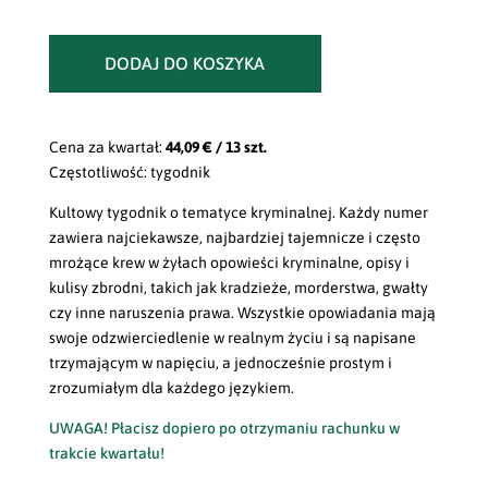
DODAJ DO KOSZYKA
Cena za kwartał:
44,09 € / 13 szt.
Częstotliwość: tygodnik
Kultowy tygodnik o tematyce kryminalnej. Każdy numer
zawiera najciekawsze, najbardziej tajemnicze i często
mrożące krew w żyłach opowieści kryminalne, opisy i
kulisy zbrodni, takich jak kradzieże, morderstwa, gwałty
czy inne naruszenia prawa. Wszystkie opowiadania mają
swoje odzwierciedlenie w realnym życiu i są napisane
trzymającym w napięciu, a jednocześnie prostym i
zrozumiałym dla każdego językiem.
UWAGA! Płacisz dopiero po otrzymaniu rachunku w
trakcie kwartału!