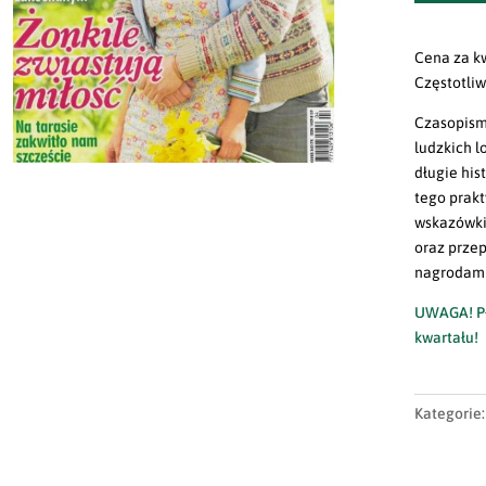
Cena za k
Częstotliw
Czasopism
ludzkich 
długie his
tego prakt
wskazówki
oraz przep
nagrodami
UWAGA! Pł
kwartału!
Kategorie