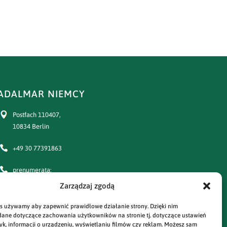
ADALMAR NIEMCY
Postfach 110407,
10834 Berlin
+49 30 77391863
prenumerata:
+49 30 77391864
Zarządzaj zgodą
e-mail:
s używamy aby zapewnić prawidłowe działanie strony. Dzięki nim
adalmar@prasa-polska.com
ane dotyczące zachowania użytkowników na stronie tj. dotyczące ustawień
styk, informacji o urządzeniu, wyświetlaniu filmów czy reklam. Możesz sam