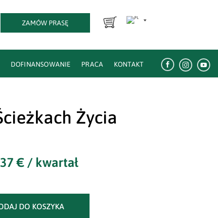
ZAMÓW PRASĘ
E
DOFINANSOWANIE
PRACA
KONTAKT



Ścieżkach Życia
,37
€
/ kwartał
ODAJ DO KOSZYKA