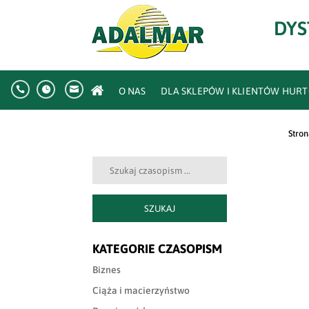
DYS



O NAS
DLA SKLEPÓW I KLIENTÓW HU
Stro
Szukaj:
SZUKAJ
KATEGORIE CZASOPISM
Biznes
Ciąża i macierzyństwo