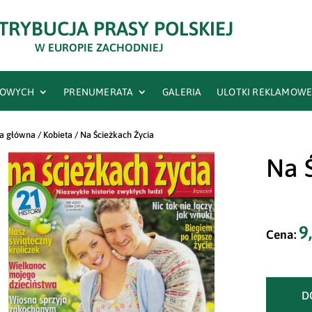
TRYBUCJA PRASY POLSKIEJ
W EUROPIE ZACHODNIEJ
RTOWYCH
PRENUMERATA
GALERIA
ULOTKI REKLAMOW
na główna
/
Kobieta
/ Na Ścieżkach Życia
Na 
9
D