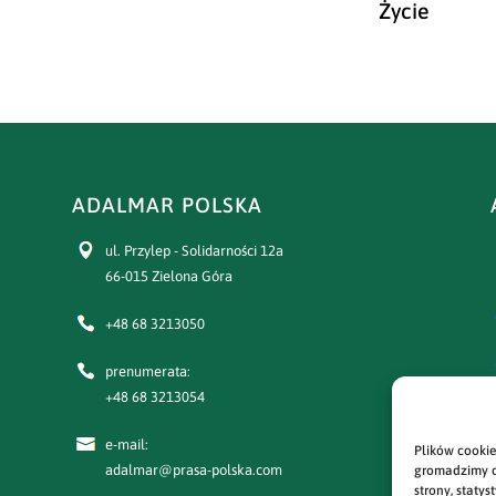
Życie
ADALMAR POLSKA
ul. Przylep - Solidarności 12a
66-015 Zielona Góra
+48 68 3213050
prenumerata:
+48 68 3213054
e-mail:
Plików cookie
adalmar@prasa-polska.com
gromadzimy d
strony, staty