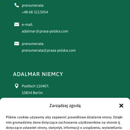
prenumerata:
+48 68 3213054
e-mail:
adalmar@prasa-polska.com
prenumerata:
prenumerata@prasa-polska.com
ADALMAR NIEMCY
Postfach 110407,
10834 Berlin
Zarządzaj zgodą
+49 30 77391863
Plików cookies używamy aby zapewnić prawidłowe działanie strony. Dzięki
prenumerata:
nim gromadzimy dane dotyczące zachowania użytkowników na stronie tj.
+49 30 77391864
dotyczące ustawień strony, statystyk, informacji o urządzeniu, wyświetlaniu