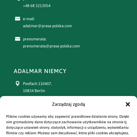
+48 68 3213054
e-mail:
adalmar@prasa-polska.com
prenumerata:
prenumerata@prasa-polska.com
ADALMAR NIEMCY
Postfach 110407,
10834 Berlin
Zarządzaj zgodą
+49 30 77391863
Plików cookies używamy aby zapewnić prawidłowe działanie strony. Dzięki
prenumerata:
nim gromadzimy dane dotyczące zachowania użytkowników na stronie tj.
+49 30 77391864
dotyczące ustawień strony, statystyk, informacji o urządzeniu, wyświetlaniu
filmów czy reklam. Możesz sam decydować, które pliki cookies akceptujesz,