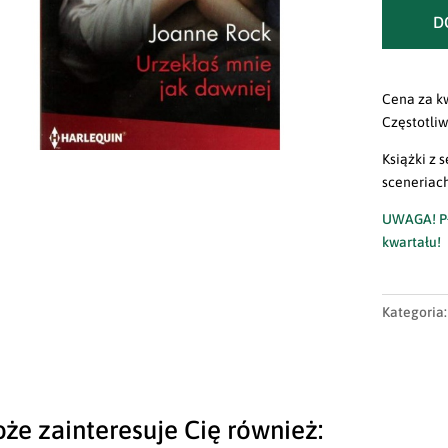
D
Cena za k
Częstotliw
Książki z 
sceneriach
UWAGA! Pł
kwartału!
Kategoria
że zainteresuje Cię również: