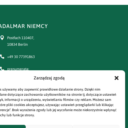
ADALMAR NIEMCY
Postfach 110407,
10834 Berlin
+49 30 77391863
prenumerata:
+49 30 77391864
Zarządzaj zgodą
e-mail:
s używamy aby zapewnić prawidłowe działanie strony. Dzięki nim
adalmar@prasa-polska.com
ane dotyczące zachowania użytkowników na stronie tj. dotyczące ustawień
styk, informacji o urządzeniu, wyświetlaniu filmów czy reklam. Możesz sam
óre pliki cookies akceptujesz, używając ustawień przeglądarki lub klikając
prenumerata:
rencje”. Brak wyrażenia zgody lub jej wycofanie może niekorzystnie wpłynąć
prenumerata@prasa-polska.com
chy lub funkcje strony.