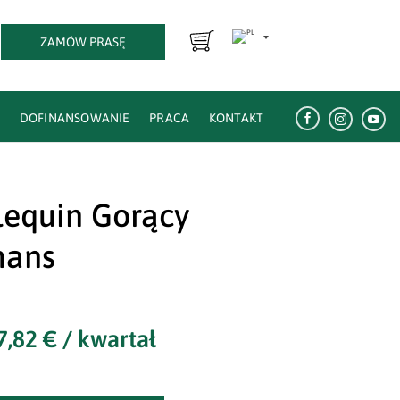
ZAMÓW PRASĘ
E
DOFINANSOWANIE
PRACA
KONTAKT



lequin Gorący
ans
7,82
€
/ kwartał