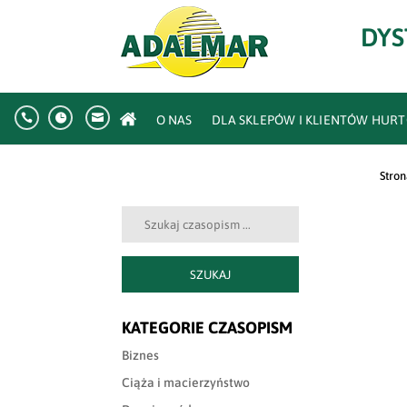
DYS



O NAS
DLA SKLEPÓW I KLIENTÓW HU
Stro
Szukaj:
SZUKAJ
KATEGORIE CZASOPISM
Biznes
Ciąża i macierzyństwo