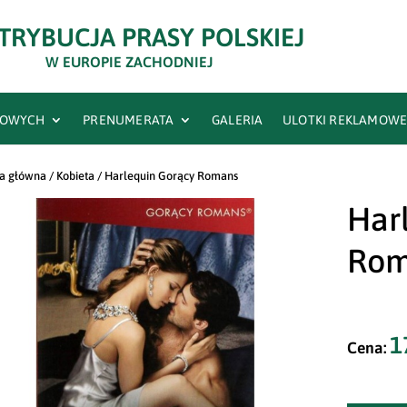
TRYBUCJA PRASY POLSKIEJ
W EUROPIE ZACHODNIEJ
RTOWYCH
PRENUMERATA
GALERIA
ULOTKI REKLAMOW
na główna
/
Kobieta
/ Harlequin Gorący Romans
Har
Rom
1