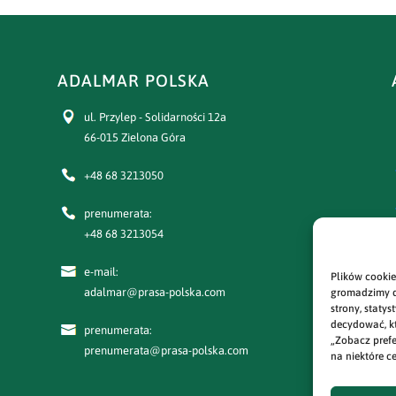
ADALMAR POLSKA
ul. Przylep - Solidarności 12a
66-015 Zielona Góra
+48 68 3213050
prenumerata:
+48 68 3213054
e-mail:
Plików cookie
adalmar@prasa-polska.com
gromadzimy d
strony, staty
decydować, kt
prenumerata:
„Zobacz prefe
prenumerata@prasa-polska.com
na niektóre ce