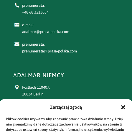
prenumerata:
+48 68 3213054
e-mail:
adalmar@prasa-polska.com
prenumerata:
prenumerata@prasa-polska.com
ADALMAR NIEMCY
Postfach 110407,
10834 Berlin
Zarządzaj zgodą
+49 30 77391863
Plików cookies używamy aby zapewnić prawidłowe działanie strony. Dzięki
prenumerata:
nim gromadzimy dane dotyczące zachowania użytkowników na stronie tj.
+49 30 77391864
dotyczące ustawień strony, statystyk, informacji o urządzeniu, wyświetlaniu