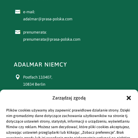
e-mail:
adalmar@prasa-polska.com
prenumerata:
prenumerata@prasa-polska.com
ADALMAR NIEMCY
Postfach 110407,
10834 Berlin
Zarządzaj zgodą
+49 30 77391863
Plików cookies używamy aby zapewnić prawidłowe działanie strony. Dzięki
prenumerata:
nim gromadzimy dane dotyczące zachowania użytkowników na stronie tj.
+49 30 77391864
dotyczące ustawień strony, statystyk, informacji o urządzeniu, wyświetlaniu
filmów czy reklam. Możesz sam decydować, które pliki cookies akceptujesz,
e-mail:
używając ustawień przeglądarki lub klikając „Zobacz preferencje”. Brak