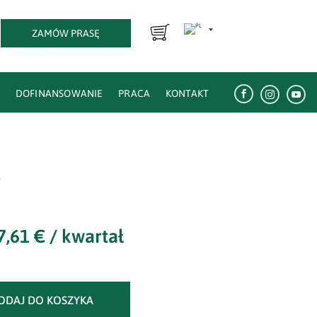
ZAMÓW PRASĘ
E
DOFINANSOWANIE
PRACA
KONTAKT



a
7,61
€
/ kwartał
ODAJ DO KOSZYKA