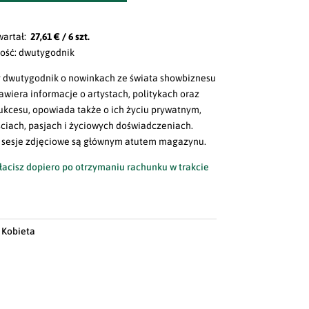
wartał:
27,61 € / 6 szt.
wość: dwutygodnik
 dwutygodnik o nowinkach ze świata showbiznesu
 Zawiera informacje o artystach, politykach oraz
ukcesu, opowiada także o ich życiu prywatnym,
ciach, pasjach i życiowych doświadczeniach.
 sesje zdjęciowe są głównym atutem magazynu.
acisz dopiero po otrzymaniu rachunku w trakcie
:
Kobieta