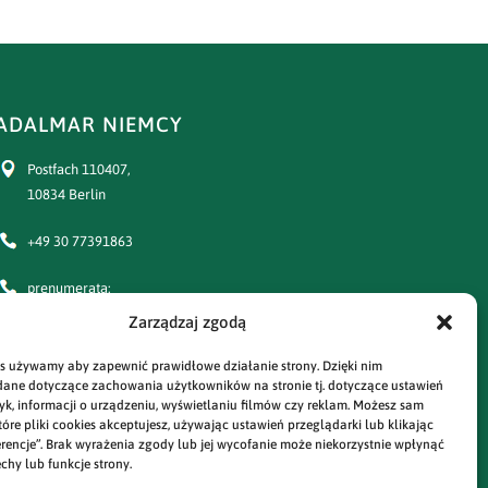
ADALMAR NIEMCY
Postfach 110407,
10834 Berlin
+49 30 77391863
prenumerata:
+49 30 77391864
Zarządzaj zgodą
e-mail:
s używamy aby zapewnić prawidłowe działanie strony. Dzięki nim
adalmar@prasa-polska.com
ane dotyczące zachowania użytkowników na stronie tj. dotyczące ustawień
styk, informacji o urządzeniu, wyświetlaniu filmów czy reklam. Możesz sam
óre pliki cookies akceptujesz, używając ustawień przeglądarki lub klikając
prenumerata:
rencje”. Brak wyrażenia zgody lub jej wycofanie może niekorzystnie wpłynąć
prenumerata@prasa-polska.com
chy lub funkcje strony.