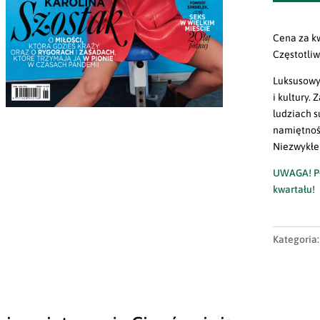
Cena za k
Częstotli
Luksusowy
i kultury.
ludziach s
namiętnoś
Niezwykłe
UWAGA! Pł
kwartału!
Kategoria