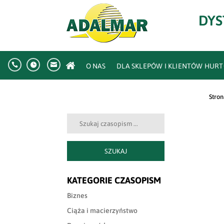
DYS



O NAS
DLA SKLEPÓW I KLIENTÓW HU
Stro
Szukaj:
SZUKAJ
KATEGORIE CZASOPISM
Biznes
Ciąża i macierzyństwo