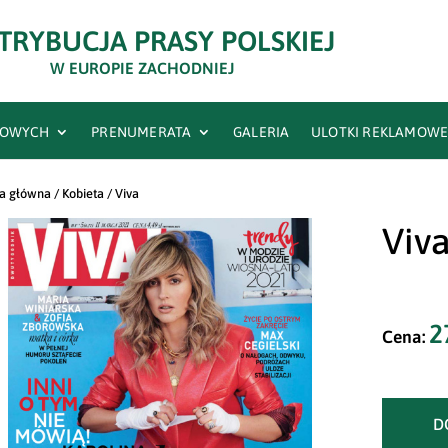
TRYBUCJA PRASY POLSKIEJ
W EUROPIE ZACHODNIEJ
RTOWYCH
PRENUMERATA
GALERIA
ULOTKI REKLAMOW
na główna
/
Kobieta
/ Viva
Viv
2
D