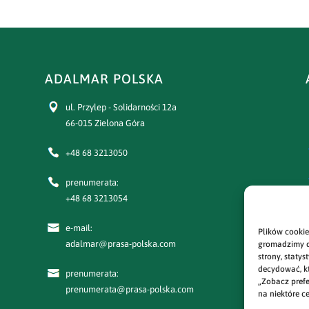
ADALMAR POLSKA
ul. Przylep - Solidarności 12a
66-015 Zielona Góra
+48 68 3213050
prenumerata:
+48 68 3213054
e-mail:
Plików cookie
adalmar@prasa-polska.com
gromadzimy d
strony, staty
decydować, kt
prenumerata:
„Zobacz prefe
prenumerata@prasa-polska.com
na niektóre ce